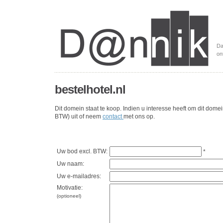
Da
on
bestelhotel.nl
Dit domein staat te koop. Indien u interesse heeft om dit dome
BTW) uit of neem
contact
met ons op.
Uw bod excl. BTW:
*
Uw naam:
Uw e-mailadres:
Motivatie:
(optioneel)